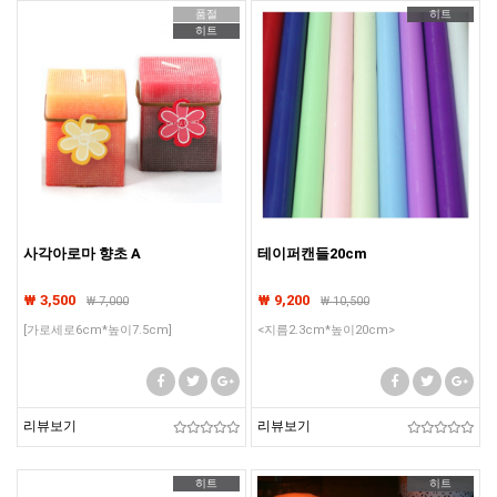
품절
히트
히트
사각아로마 향초 A
테이퍼캔들20cm
₩ 3,500
₩ 9,200
₩
7,000
₩
10,500
[가로세로6cm*높이7.5cm]
<지름2.3cm*높이20cm>
리뷰보기
리뷰보기
히트
히트