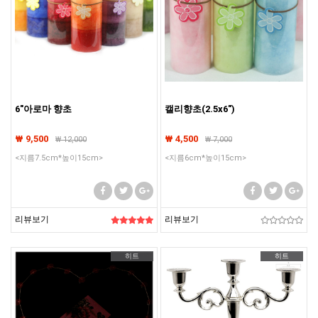
6"아로마 향초
캘리향초(2.5x6")
₩ 9,500
₩ 4,500
₩
12,000
₩
7,000
<지름7.5cm*높이15cm>
<지름6cm*높이15cm>
리뷰보기
리뷰보기
히트
히트