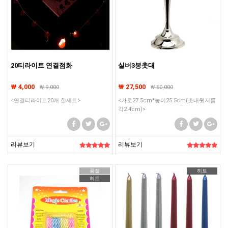
20티라이트 연결점화
실버3봉촛대
₩ 4,000
₩ 27,500
₩
9,000
₩
60,000
<연결티라이트20개 한세트>
<가로27.5cm*높이25.5cm(촛대윗지름
각2.4cm)>
리뷰보기
리뷰보기
품절
히트
히트