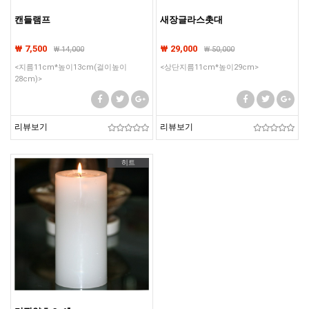
캔들램프
새장글라스촛대
₩ 7,500
₩ 29,000
₩
14,000
₩
50,000
<지름11cm*높이13cm(걸이높이
<상단지름11cm*높이29cm>
28cm)>
리뷰보기
리뷰보기
히트