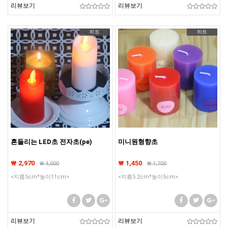
리뷰보기
리뷰보기
히트
히트
흔들리는 LED초 전자초(pe)
미니원형향초
₩ 2,970
₩ 1,450
₩
4,000
₩
1,700
<지름5cm*높이11cm>
<지름5.2cm*높이5cm>
리뷰보기
리뷰보기