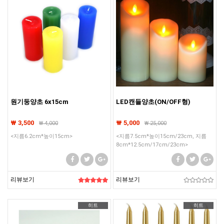
원기둥양초 6x15cm
LED캔들양초(ON/OFF형)
₩ 3,500
₩ 5,000
₩
4,000
₩
25,000
<지름6.2cm*높이15cm>
<지름7.5cm*높이15cm/23cm, 지름
8cm*12.5cm/17cm/23cm>
리뷰보기
리뷰보기
히트
히트