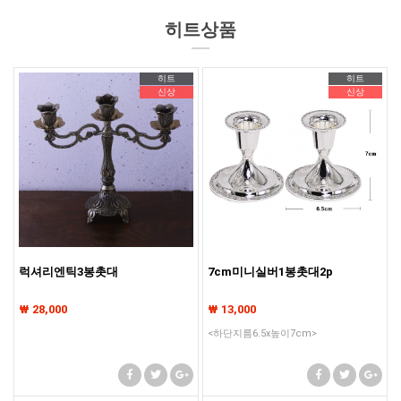
히트상품
히트
히트
신상
신상
럭셔리엔틱3봉촛대
7cm미니실버1봉촛대2p
₩ 28,000
₩ 13,000
<하단지름6.5x높이7cm>