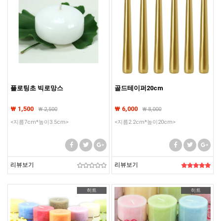
플로팅초 빅로망스
골드테이퍼20cm
₩ 1,500
₩ 6,000
₩
2,500
₩
8,000
<지름7cm*높이3.5cm>
<지름2.2cm*높이20cm>
리뷰보기
리뷰보기
히트
히트