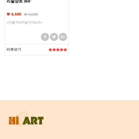
리필양초 3x6"
₩ 6,600
₩
10,000
<지름7cm*높이15cm>
리뷰보기