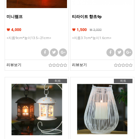
미니램프
티라이트 향초9p
₩ 4,000
₩ 1,500
₩
3,000
<지름9cm*높이13.5~21cm>
<지름3.7cm*높이1.6cm>
리뷰보기
리뷰보기
히트
히트