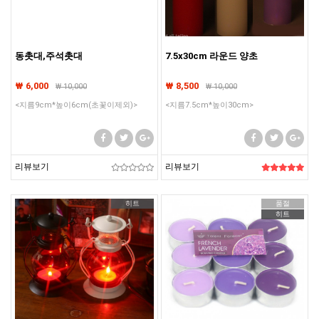
동촛대,주석촛대
7.5x30cm 라운드 양초
₩ 6,000
₩ 8,500
₩
10,000
₩
10,000
<지름9cm*높이6cm(초꽃이제외)>
<지름7.5cm*높이30cm>
리뷰보기
리뷰보기
히트
품절
히트