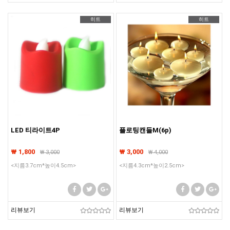
히트
히트
LED 티라이트4P
플로팅캔들M(6p)
₩ 1,800
₩ 3,000
₩
3,000
₩
4,000
<지름3.7cm*높이4.5cm>
<지름4.3cm*높이2.5cm>
리뷰보기
리뷰보기