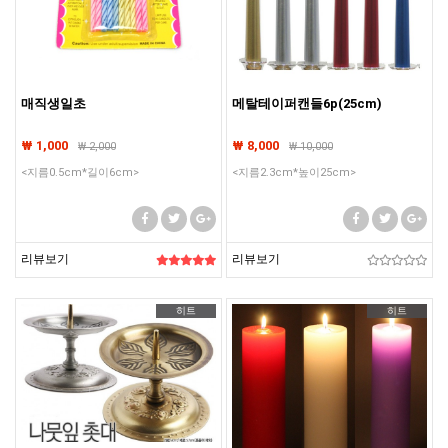
매직생일초
메탈테이퍼캔들6p(25cm)
₩ 1,000
₩ 8,000
₩
2,000
₩
10,000
<지름0.5cm*길이6cm>
<지름2.3cm*높이25cm>
리뷰보기
리뷰보기
히트
히트