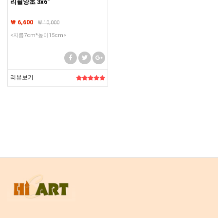
리필양초 3x6"
₩ 6,600
₩
10,000
<지름7cm*높이15cm>
리뷰보기