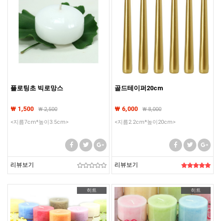
플로팅초 빅로망스
골드테이퍼20cm
₩ 1,500
₩ 6,000
₩
2,500
₩
8,000
<지름7cm*높이3.5cm>
<지름2.2cm*높이20cm>
리뷰보기
리뷰보기
히트
히트