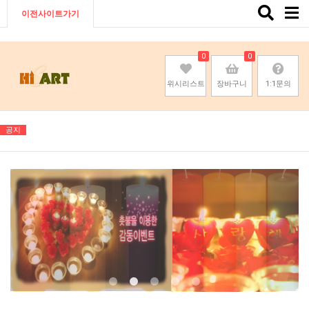
Toggle
이전사이트가기
naviga
0
0
위시리스트
장바구니
1:1문의
공지
기존회원님은 pc나 모바일에서 이전아이디로 로그인하시면됩니다