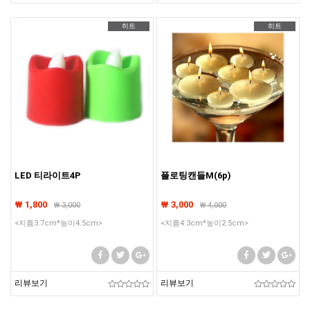
히트
히트
LED 티라이트4P
플로팅캔들M(6p)
₩ 1,800
₩ 3,000
₩
3,000
₩
4,000
<지름3.7cm*높이4.5cm>
<지름4.3cm*높이2.5cm>
리뷰보기
리뷰보기