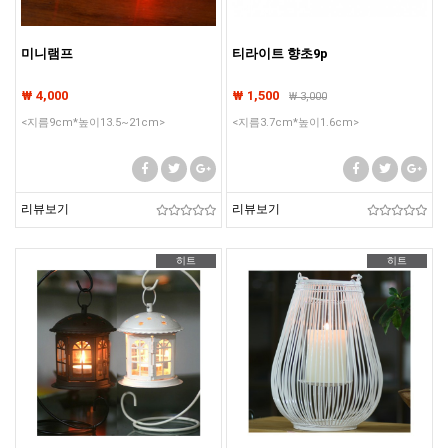
미니램프
티라이트 향초9p
₩ 4,000
₩ 1,500
₩
3,000
<지름9cm*높이13.5~21cm>
<지름3.7cm*높이1.6cm>
리뷰보기
리뷰보기
히트
히트