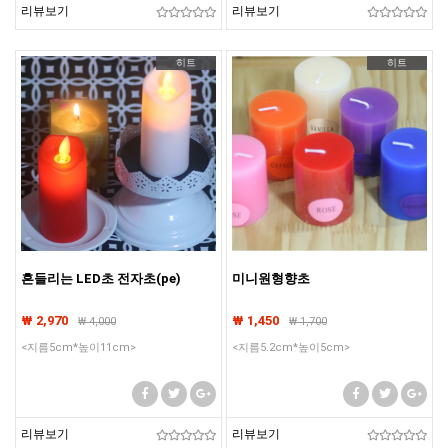
리뷰보기
리뷰보기
히트
히트
흔들리는 LED초 전자초(pe)
미니원형향초
₩ 2,970
₩ 1,450
₩
4,000
₩
1,700
<지름5cm*높이11cm>
<지름5.2cm*높이5cm>
리뷰보기
리뷰보기