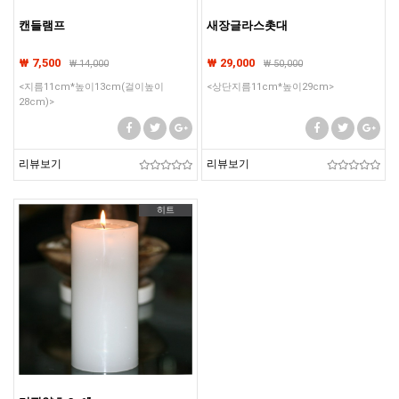
캔들램프
새장글라스촛대
₩ 7,500
₩ 29,000
₩
14,000
₩
50,000
<지름11cm*높이13cm(걸이높이
<상단지름11cm*높이29cm>
28cm)>
리뷰보기
리뷰보기
히트