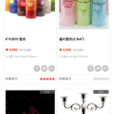
6"아로마 향초
캘리향초(2.5x6")
₩ 9,500
₩ 4,500
₩
12,000
₩
7,000
<지름7.5cm*높이15cm>
<지름6cm*높이15cm>
리뷰보기
리뷰보기
히트
히트