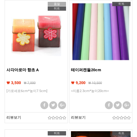
품절
히트
히트
사각아로마 향초 A
테이퍼캔들20cm
₩ 3,500
₩ 9,200
₩
7,000
₩
10,500
[가로세로6cm*높이7.5cm]
<지름2.3cm*높이20cm>
리뷰보기
리뷰보기
히트
히트