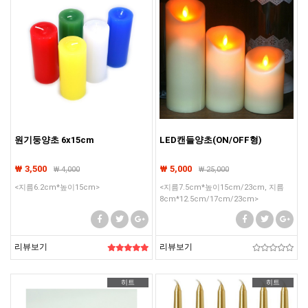
원기둥양초 6x15cm
LED캔들양초(ON/OFF형)
₩ 3,500
₩ 5,000
₩
4,000
₩
25,000
<지름6.2cm*높이15cm>
<지름7.5cm*높이15cm/23cm, 지름
8cm*12.5cm/17cm/23cm>
리뷰보기
리뷰보기
히트
히트