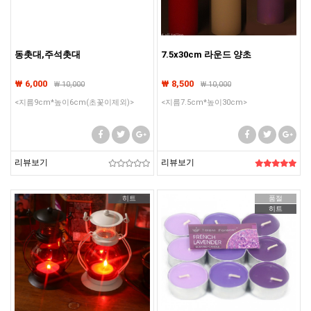
동촛대,주석촛대
7.5x30cm 라운드 양초
₩ 6,000
₩ 8,500
₩
10,000
₩
10,000
<지름9cm*높이6cm(초꽃이제외)>
<지름7.5cm*높이30cm>
리뷰보기
리뷰보기
히트
품절
히트