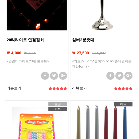
20티라이트 연결점화
실버3봉촛대
₩ 4,000
₩ 27,500
₩
9,000
₩
60,000
<연결티라이트20개 한세트>
<가로27.5cm*높이25.5cm(촛대윗지름
각2.4cm)>
리뷰보기
리뷰보기
품절
히트
히트