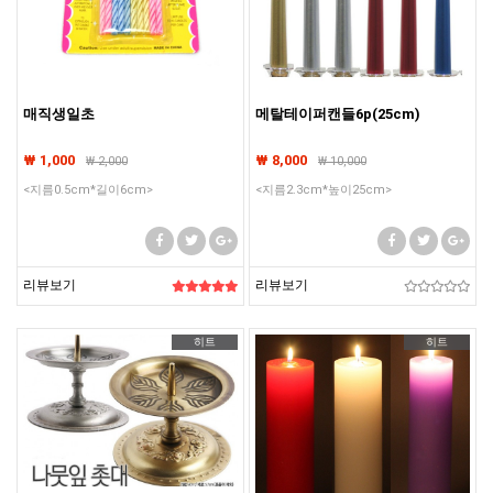
매직생일초
메탈테이퍼캔들6p(25cm)
₩ 1,000
₩ 8,000
₩
2,000
₩
10,000
<지름0.5cm*길이6cm>
<지름2.3cm*높이25cm>
리뷰보기
리뷰보기
히트
히트