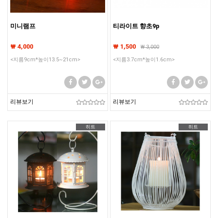
미니램프
티라이트 향초9p
₩ 4,000
₩ 1,500
₩
3,000
<지름9cm*높이13.5~21cm>
<지름3.7cm*높이1.6cm>
리뷰보기
리뷰보기
히트
히트