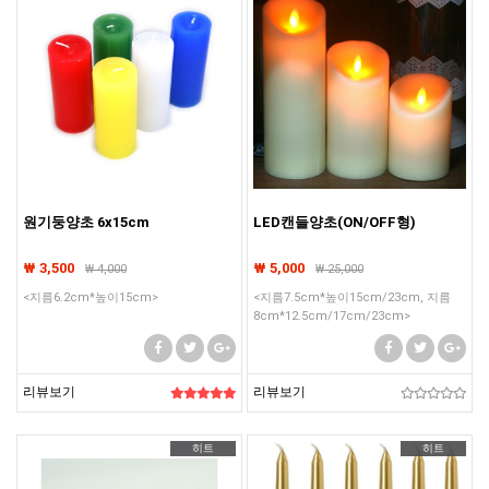
원기둥양초 6x15cm
LED캔들양초(ON/OFF형)
₩ 3,500
₩ 5,000
₩
4,000
₩
25,000
<지름6.2cm*높이15cm>
<지름7.5cm*높이15cm/23cm, 지름
8cm*12.5cm/17cm/23cm>
리뷰보기
리뷰보기
히트
히트