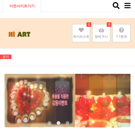
Toggle
이전사이트가기
naviga
0
0
위시리스트
장바구니
1:1문의
공지
기존회원님은 pc나 모바일에서 이전아이디로 로그인하시면됩니다