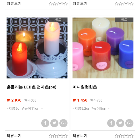
리뷰보기
리뷰보기
히트
히트
흔들리는 LED초 전자초(pe)
미니원형향초
₩ 2,970
₩ 1,450
₩
4,000
₩
1,700
<지름5cm*높이11cm>
<지름5.2cm*높이5cm>
리뷰보기
리뷰보기