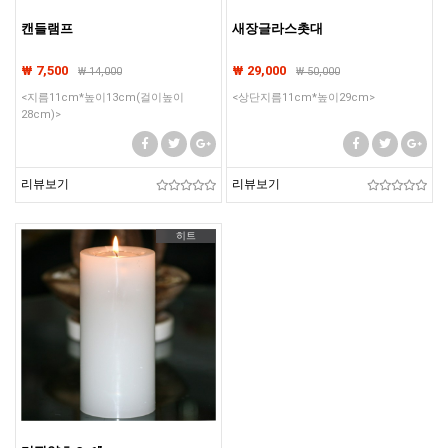
캔들램프
새장글라스촛대
₩ 7,500
₩ 29,000
₩
14,000
₩
50,000
<지름11cm*높이13cm(걸이높이
<상단지름11cm*높이29cm>
28cm)>
리뷰보기
리뷰보기
히트