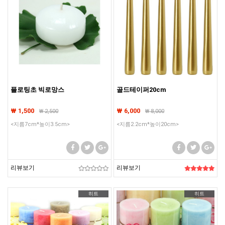
플로팅초 빅로망스
골드테이퍼20cm
₩ 1,500
₩ 6,000
₩
2,500
₩
8,000
<지름7cm*높이3.5cm>
<지름2.2cm*높이20cm>
리뷰보기
리뷰보기
히트
히트