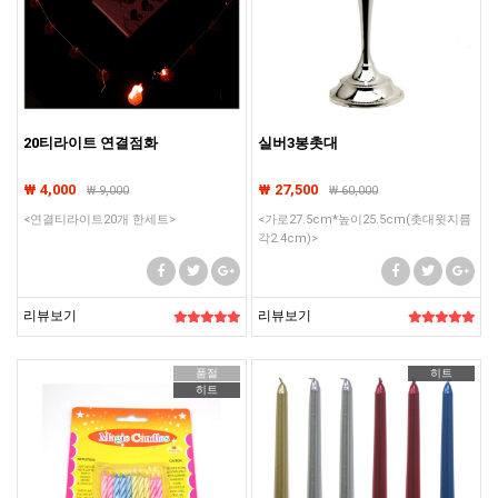
20티라이트 연결점화
실버3봉촛대
₩ 4,000
₩ 27,500
₩
9,000
₩
60,000
<연결티라이트20개 한세트>
<가로27.5cm*높이25.5cm(촛대윗지름
각2.4cm)>
리뷰보기
리뷰보기
품절
히트
히트