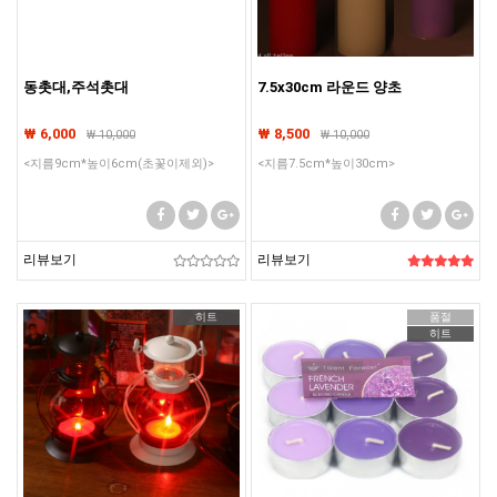
동촛대,주석촛대
7.5x30cm 라운드 양초
₩ 6,000
₩ 8,500
₩
10,000
₩
10,000
<지름9cm*높이6cm(초꽃이제외)>
<지름7.5cm*높이30cm>
리뷰보기
리뷰보기
히트
품절
히트