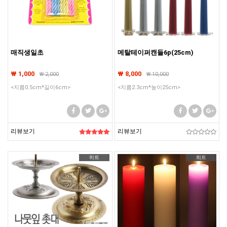
매직생일초
메탈테이퍼캔들6p(25cm)
₩ 1,000
₩ 8,000
₩
2,000
₩
10,000
<지름0.5cm*길이6cm>
<지름2.3cm*높이25cm>
리뷰보기
리뷰보기
히트
히트