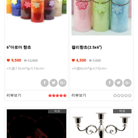
6"아로마 향초
캘리향초(2.5x6")
₩ 9,500
₩ 4,500
₩
12,000
₩
7,000
<지름7.5cm*높이15cm>
<지름6cm*높이15cm>
리뷰보기
리뷰보기
히트
히트