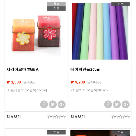
품절
히트
히트
사각아로마 향초 A
테이퍼캔들20cm
₩ 3,500
₩ 9,200
₩
7,000
₩
10,500
[가로세로6cm*높이7.5cm]
<지름2.3cm*높이20cm>
리뷰보기
리뷰보기
히트
히트