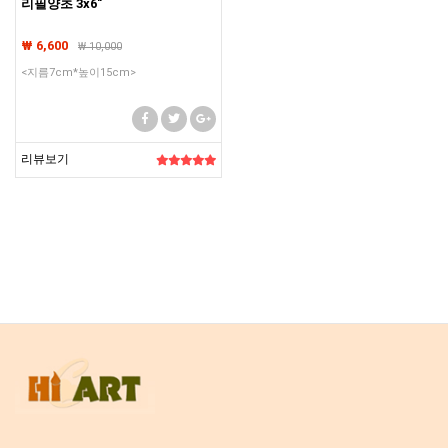
리필양초 3x6"
₩ 6,600
₩
10,000
<지름7cm*높이15cm>
리뷰보기