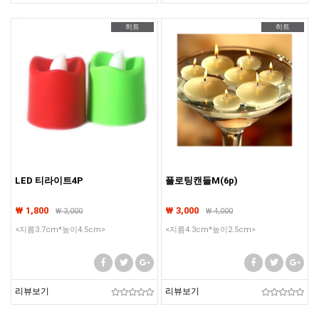
히트
히트
LED 티라이트4P
플로팅캔들M(6p)
₩ 1,800
₩ 3,000
₩
3,000
₩
4,000
<지름3.7cm*높이4.5cm>
<지름4.3cm*높이2.5cm>
리뷰보기
리뷰보기