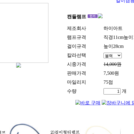
걸이겸
캔들램프
제조회사
하이아트
램프규격
직경11cm높이1
걸이규격
높이28cm
칼라선택
시중가격
14,000원
판매가격
7,500원
마일리지
75점
수량
개