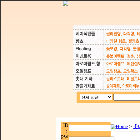
ID
Home
>
촛
:
PW