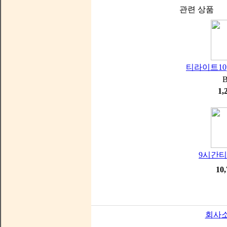
관련 상품
티라이트10
1,
9시간티
10
회사소