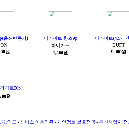
p(옵션변동가)
티라이트 향초9p
티라이트(4.5시간
BON
DUFT
하이아트
200원
9,900원
1,500원
라이트50p
,700원
개,약도
-
서비스 이용약관
-
개인정보 보호정책
-
통신사업자 정