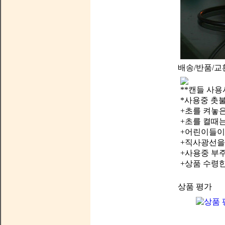
배송/반품/교
**캔들 사용
*사용중 촛
+초를 켜놓
+초를 켤때
+어린이들이
+직사광선을
+사용중 부
+상품 수령
상품 평가