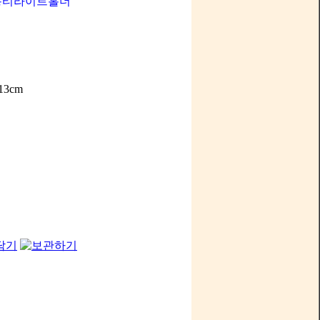
용티라이트홀더
3cm