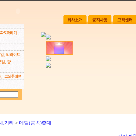
대,기타
>
메탈(금속)촛대