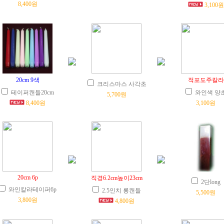
8,400원
3,100원
20cm 9색
적포도주칼라
크리스마스 사각초
테이퍼캔들20cm
와인색 양
5,700원
8,400원
3,100원
20cm 6p
직경6.2cm높이23cm
2단long
와인칼라테이퍼6p
2.5인치 롱캔들
5,500원
3,800원
4,800원