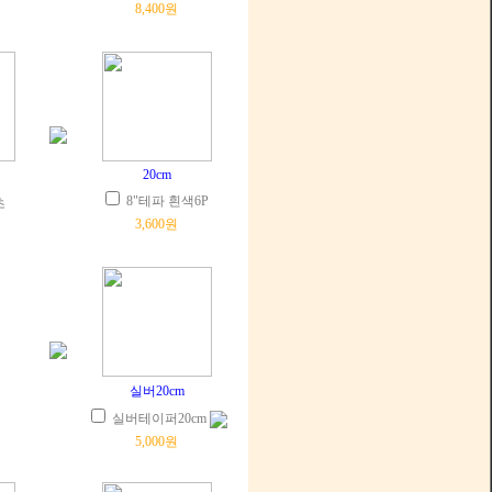
8,400원
20cm
8"테파 흰색6P
초
3,600원
실버20cm
실버테이퍼20cm
5,000원