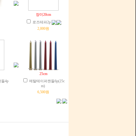
장미20cm
로즈테파2p
2,000원
25cm
들4p
메탈테이퍼캔들6p(25c
m)
6,500원