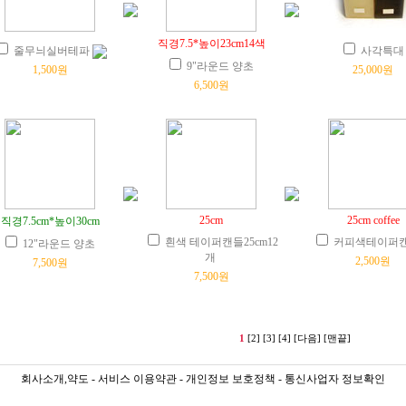
직경7.5*높이23cm14색
줄무늬실버테파
사각특대
9"라운드 양초
1,500원
25,000원
6,500원
25cm
25cm coffee
직경7.5cm*높이30cm
흰색 테이퍼캔들25cm12
커피색테이퍼캔
12"라운드 양초
개
2,500원
7,500원
7,500원
1
[2]
[3]
[4]
[다음]
[맨끝]
회사소개,약도
-
서비스 이용약관
-
개인정보 보호정책
-
통신사업자 정보확인