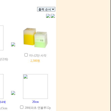
미니2단 사각
12개)
2,500원
20cm
14색
20테파초 연블루12p
15cm