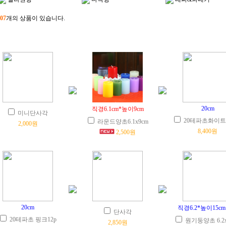
07
개의 상품이 있습니다.
20cm
직경6.1cm*높이9cm
미니단사각
20테파초화이트(
라운드양초6.1x9cm
2,000원
8,400원
2,500원
20cm
직경6.2*높이15cm
단사각
20테파초 핑크12p
원기둥양초 6.2x
2,850원