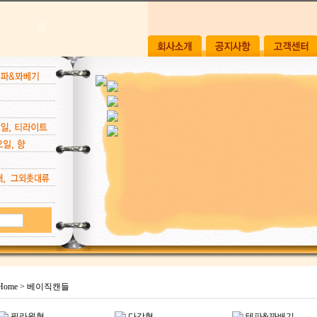
Home
>
베이직캔들
필라원형
다각형
테파&꽈배기