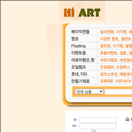
ID :
PW :