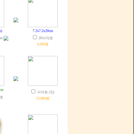
)
7.2x7.2x20cm
m
20사각초
9,000원
cm
사각초-2단
양초
13,000원