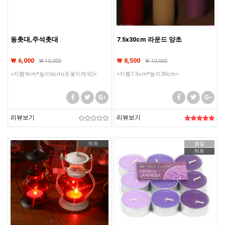
동촛대,주석촛대
7.5x30cm 라운드 양초
₩ 6,000
₩ 8,500
₩
10,000
₩
10,000
<지름9cm*높이6cm(초꽃이제외)>
<지름7.5cm*높이30cm>
리뷰보기
리뷰보기
히트
품절
히트