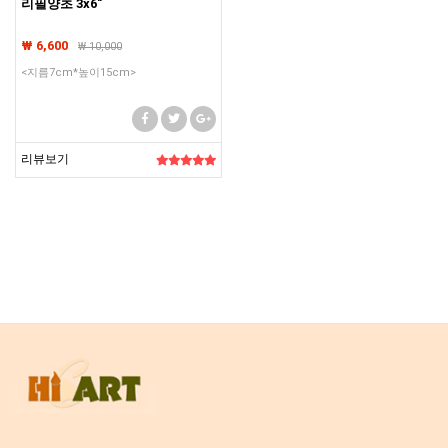
리필양초 3x6"
₩ 6,600
₩
10,000
<지름7cm*높이15cm>
리뷰보기