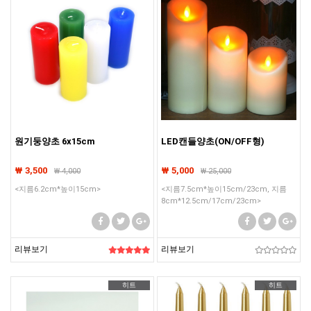
원기둥양초 6x15cm
LED캔들양초(ON/OFF형)
₩ 3,500
₩ 5,000
₩
4,000
₩
25,000
<지름6.2cm*높이15cm>
<지름7.5cm*높이15cm/23cm, 지름
8cm*12.5cm/17cm/23cm>
리뷰보기
리뷰보기
히트
히트