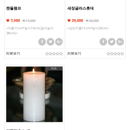
캔들램프
새장글라스촛대
₩ 7,500
₩ 29,000
₩
14,000
₩
50,000
<지름11cm*높이13cm(걸이높이
<상단지름11cm*높이29cm>
28cm)>
리뷰보기
리뷰보기
히트