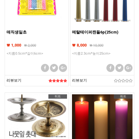
매직생일초
메탈테이퍼캔들6p(25cm)
₩ 1,000
₩ 8,000
₩
2,000
₩
10,000
<지름0.5cm*길이6cm>
<지름2.3cm*높이25cm>
리뷰보기
리뷰보기
히트
히트