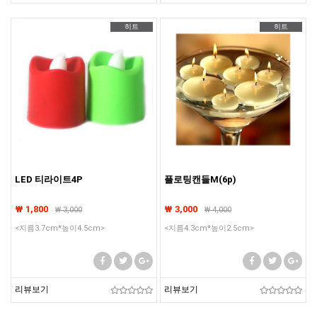
히트
히트
LED 티라이트4P
플로팅캔들M(6p)
₩ 1,800
₩ 3,000
₩
3,000
₩
4,000
<지름3.7cm*높이4.5cm>
<지름4.3cm*높이2.5cm>
리뷰보기
리뷰보기