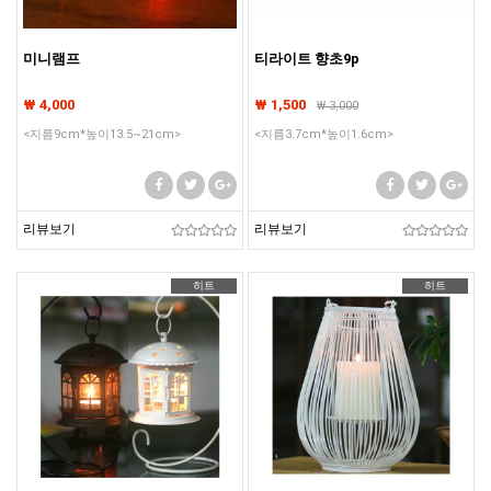
미니램프
티라이트 향초9p
₩ 4,000
₩ 1,500
₩
3,000
<지름9cm*높이13.5~21cm>
<지름3.7cm*높이1.6cm>
리뷰보기
리뷰보기
히트
히트