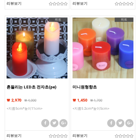
리뷰보기
리뷰보기
히트
히트
흔들리는 LED초 전자초(pe)
미니원형향초
₩ 2,970
₩ 1,450
₩
4,000
₩
1,700
<지름5cm*높이11cm>
<지름5.2cm*높이5cm>
리뷰보기
리뷰보기