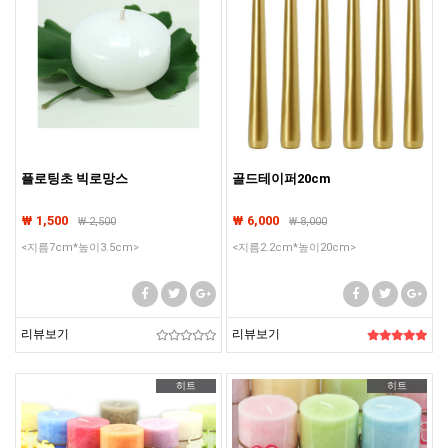
플로팅초 빅로망스
골드테이퍼20cm
₩ 1,500
₩ 6,000
₩
2,500
₩
8,000
<지름7cm*높이3.5cm>
<지름2.2cm*높이20cm>
리뷰보기
리뷰보기
히트
히트