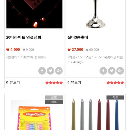
20티라이트 연결점화
실버3봉촛대
₩ 4,000
₩ 27,500
₩
9,000
₩
60,000
<연결티라이트20개 한세트>
<가로27.5cm*높이25.5cm(촛대윗지름
각2.4cm)>
리뷰보기
리뷰보기
품절
히트
히트