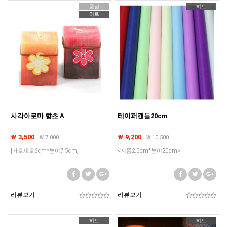
품절
히트
히트
사각아로마 향초 A
테이퍼캔들20cm
₩ 3,500
₩ 9,200
₩
7,000
₩
10,500
[가로세로6cm*높이7.5cm]
<지름2.3cm*높이20cm>
리뷰보기
리뷰보기
히트
히트