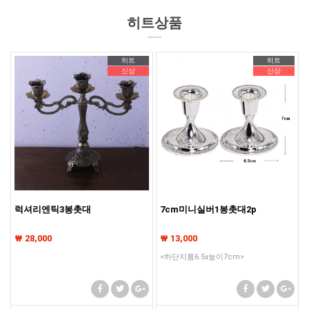
히트상품
히트
히트
신상
신상
럭셔리엔틱3봉촛대
7cm미니실버1봉촛대2p
₩ 28,000
₩ 13,000
<하단지름6.5x높이7cm>