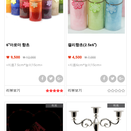
6"아로마 향초
캘리향초(2.5x6")
₩ 9,500
₩ 4,500
₩
12,000
₩
7,000
<지름7.5cm*높이15cm>
<지름6cm*높이15cm>
리뷰보기
리뷰보기
히트
히트