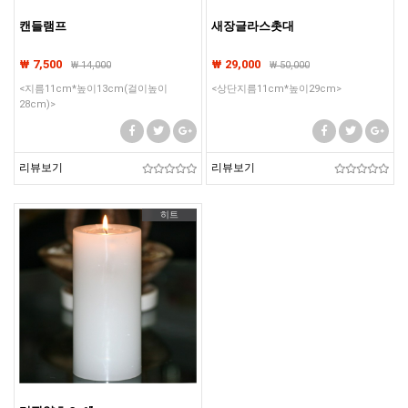
캔들램프
새장글라스촛대
₩ 7,500
₩ 29,000
₩
14,000
₩
50,000
<지름11cm*높이13cm(걸이높이
<상단지름11cm*높이29cm>
28cm)>
리뷰보기
리뷰보기
히트