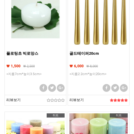
플로팅초 빅로망스
골드테이퍼20cm
₩ 1,500
₩ 6,000
₩
2,500
₩
8,000
<지름7cm*높이3.5cm>
<지름2.2cm*높이20cm>
리뷰보기
리뷰보기
히트
히트