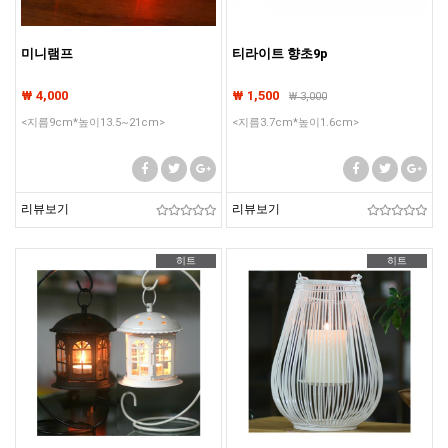
미니램프
티라이트 향초9p
₩ 4,000
₩ 1,500
₩
3,000
<지름9cm*높이13.5~21cm>
<지름3.7cm*높이1.6cm>
리뷰보기
리뷰보기
히트
히트