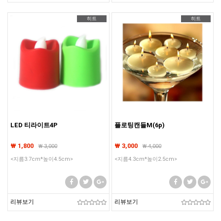
히트
히트
LED 티라이트4P
플로팅캔들M(6p)
₩ 1,800
₩ 3,000
₩
3,000
₩
4,000
<지름3.7cm*높이4.5cm>
<지름4.3cm*높이2.5cm>
리뷰보기
리뷰보기