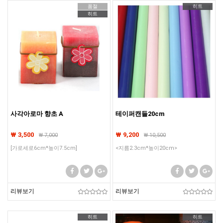
품절
히트
히트
사각아로마 향초 A
테이퍼캔들20cm
₩ 3,500
₩ 9,200
₩
7,000
₩
10,500
[가로세로6cm*높이7.5cm]
<지름2.3cm*높이20cm>
리뷰보기
리뷰보기
히트
히트