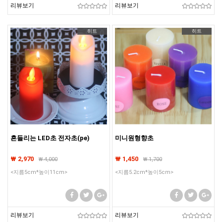
리뷰보기
리뷰보기
히트
히트
흔들리는 LED초 전자초(pe)
미니원형향초
₩ 2,970
₩ 1,450
₩
4,000
₩
1,700
<지름5cm*높이11cm>
<지름5.2cm*높이5cm>
리뷰보기
리뷰보기