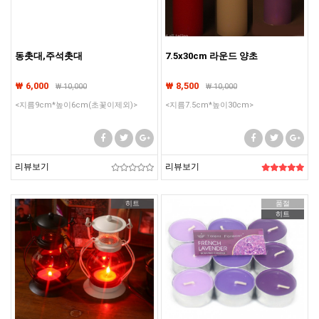
동촛대,주석촛대
7.5x30cm 라운드 양초
₩ 6,000
₩ 8,500
₩
10,000
₩
10,000
<지름9cm*높이6cm(초꽃이제외)>
<지름7.5cm*높이30cm>
리뷰보기
리뷰보기
히트
품절
히트