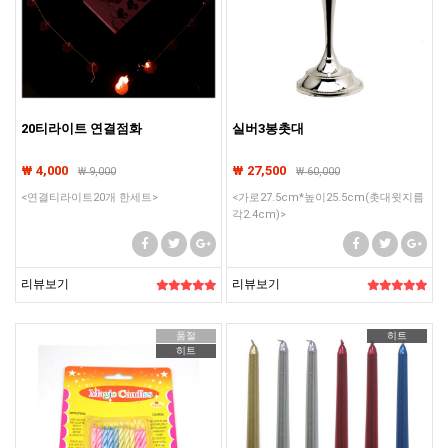
20티라이트 연결점화
실버3봉촛대
₩ 4,000
₩ 27,500
₩
9,000
₩
60,000
<연결티라이트20개 한세트>
<가로27.5cm*높이25.5cm(촛대윗지름
각2.4cm)>
리뷰보기
리뷰보기
품절
히트
히트