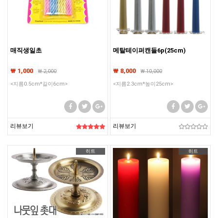
매직생일초
메탈테이퍼캔들6p(25cm)
₩ 1,000
₩ 8,000
₩
2,000
₩
10,000
<지름0.5cm*길이6cm>
<지름2.3cm*높이25cm>
리뷰보기
리뷰보기
히트
히트