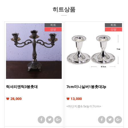
히트상품
히트
히트
신상
신상
럭셔리엔틱3봉촛대
7cm미니실버1봉촛대2p
₩ 28,000
₩ 13,000
<하단지름6.5x높이7cm>