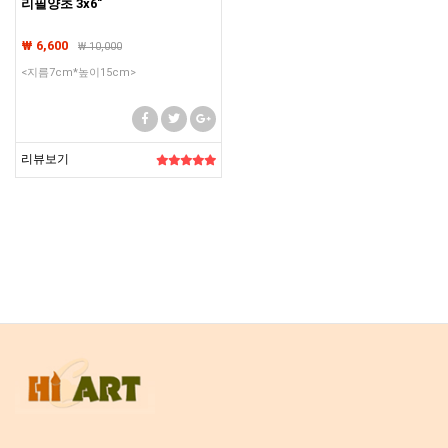
리필양초 3x6"
₩ 6,600
₩
10,000
<지름7cm*높이15cm>
리뷰보기