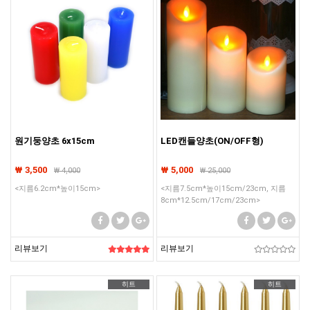
원기둥양초 6x15cm
LED캔들양초(ON/OFF형)
₩ 3,500
₩ 5,000
₩
4,000
₩
25,000
<지름6.2cm*높이15cm>
<지름7.5cm*높이15cm/23cm, 지름
8cm*12.5cm/17cm/23cm>
리뷰보기
리뷰보기
히트
히트