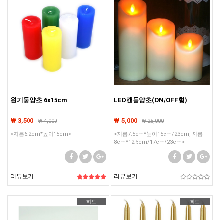
원기둥양초 6x15cm
LED캔들양초(ON/OFF형)
₩ 3,500
₩ 5,000
₩
4,000
₩
25,000
<지름6.2cm*높이15cm>
<지름7.5cm*높이15cm/23cm, 지름
8cm*12.5cm/17cm/23cm>
리뷰보기
리뷰보기
히트
히트