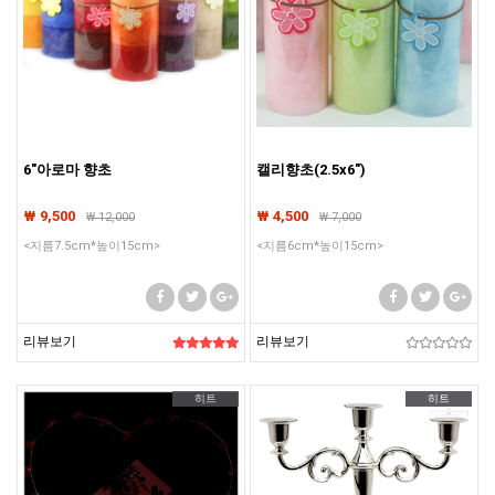
6"아로마 향초
캘리향초(2.5x6")
₩ 9,500
₩ 4,500
₩
12,000
₩
7,000
<지름7.5cm*높이15cm>
<지름6cm*높이15cm>
리뷰보기
리뷰보기
히트
히트