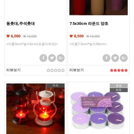
동촛대,주석촛대
7.5x30cm 라운드 양초
₩ 6,000
₩ 8,500
₩
10,000
₩
10,000
<지름9cm*높이6cm(초꽃이제외)>
<지름7.5cm*높이30cm>
리뷰보기
리뷰보기
히트
품절
히트