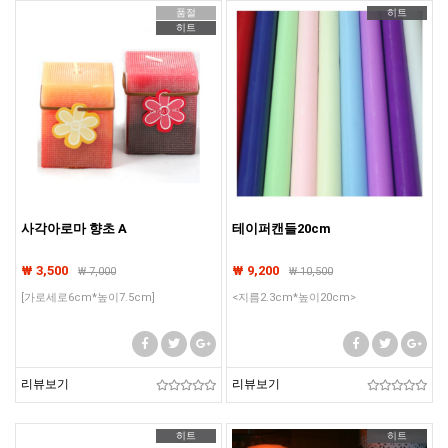
품절
히트
히트
사각아로마 향초 A
테이퍼캔들20cm
₩ 3,500
₩ 9,200
₩
7,000
₩
10,500
[가로세로6cm*높이7.5cm]
<지름2.3cm*높이20cm>
리뷰보기
리뷰보기
히트
히트