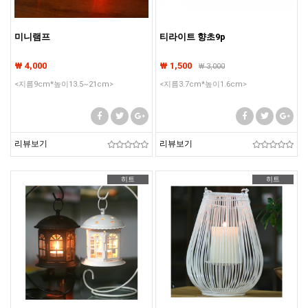
미니램프
티라이트 향초9p
₩ 4,000
₩ 1,500
₩
3,000
<지름9cm*높이13.5~21cm>
<지름3.7cm*높이1.6cm>
리뷰보기
리뷰보기
히트
히트