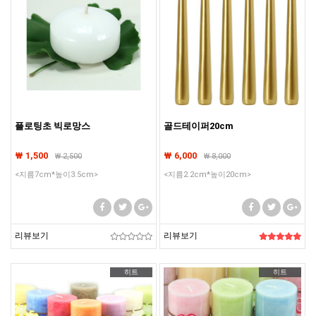
플로팅초 빅로망스
골드테이퍼20cm
₩ 1,500
₩ 6,000
₩
2,500
₩
8,000
<지름7cm*높이3.5cm>
<지름2.2cm*높이20cm>
리뷰보기
리뷰보기
히트
히트