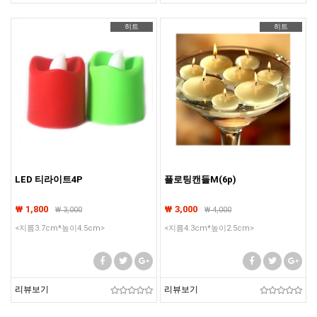
히트
히트
LED 티라이트4P
플로팅캔들M(6p)
₩ 1,800
₩ 3,000
₩
3,000
₩
4,000
<지름3.7cm*높이4.5cm>
<지름4.3cm*높이2.5cm>
리뷰보기
리뷰보기