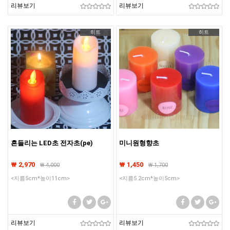
리뷰보기
리뷰보기
히트
히트
흔들리는 LED초 전자초(pe)
미니원형향초
₩ 2,970
₩ 1,450
₩
4,000
₩
1,700
<지름5cm*높이11cm>
<지름5.2cm*높이5cm>
리뷰보기
리뷰보기