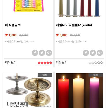
매직생일초
메탈테이퍼캔들6p(25cm)
₩ 1,000
₩ 8,000
₩
2,000
₩
10,000
<지름0.5cm*길이6cm>
<지름2.3cm*높이25cm>
리뷰보기
리뷰보기
히트
히트