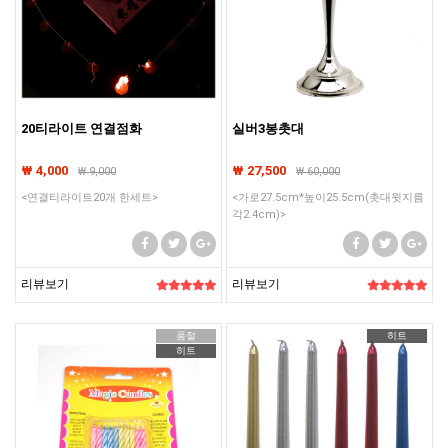
20티라이트 연결점화
실버3봉촛대
₩ 4,000
₩ 27,500
₩
9,000
₩
60,000
<연결티라이트20개 한세트>
<가로27.5cm*높이25.5cm(촛대윗지름
각2.4cm)>
리뷰보기
리뷰보기
품절
히트
히트