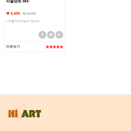
리필양초 3x6"
₩ 6,600
₩
10,000
<지름7cm*높이15cm>
리뷰보기