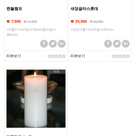
캔들램프
새장글라스촛대
₩ 7,500
₩ 29,000
₩
14,000
₩
50,000
<지름11cm*높이13cm(걸이높이
<상단지름11cm*높이29cm>
28cm)>
리뷰보기
리뷰보기
히트