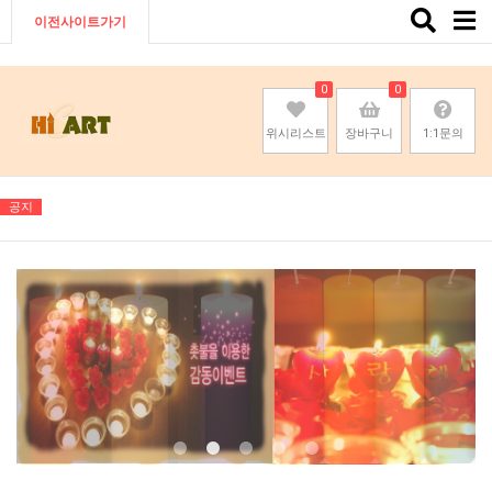
Toggle
이전사이트가기
naviga
0
0
위시리스트
장바구니
1:1문의
공지
기존회원님은 pc나 모바일에서 이전아이디로 로그인하시면됩니다