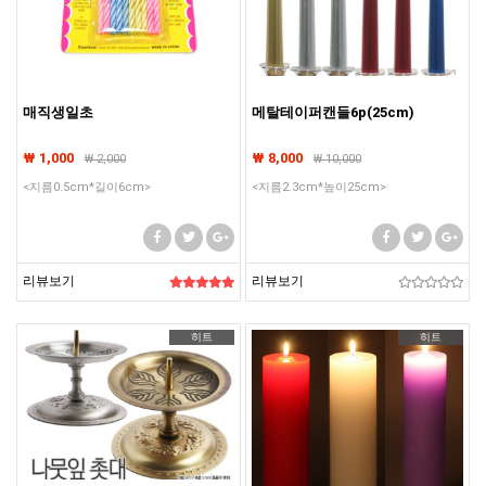
매직생일초
메탈테이퍼캔들6p(25cm)
₩ 1,000
₩ 8,000
₩
2,000
₩
10,000
<지름0.5cm*길이6cm>
<지름2.3cm*높이25cm>
리뷰보기
리뷰보기
히트
히트