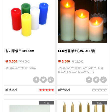
원기둥양초 6x15cm
LED캔들양초(ON/OFF형)
₩ 3,500
₩ 5,000
₩
4,000
₩
25,000
<지름6.2cm*높이15cm>
<지름7.5cm*높이15cm/23cm, 지름
8cm*12.5cm/17cm/23cm>
리뷰보기
리뷰보기
히트
히트