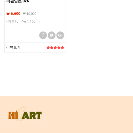
리필양초 3x6"
₩ 6,600
₩
10,000
<지름7cm*높이15cm>
리뷰보기