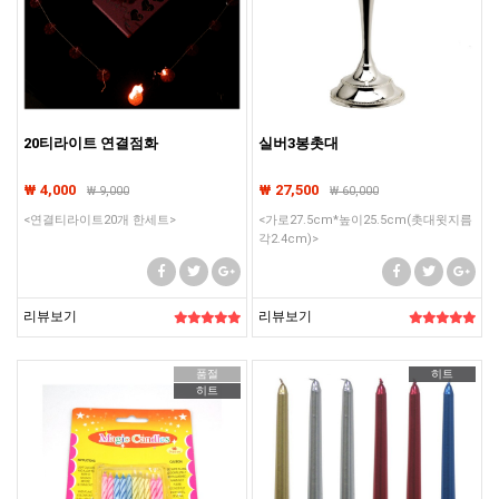
20티라이트 연결점화
실버3봉촛대
₩ 4,000
₩ 27,500
₩
9,000
₩
60,000
<연결티라이트20개 한세트>
<가로27.5cm*높이25.5cm(촛대윗지름
각2.4cm)>
리뷰보기
리뷰보기
품절
히트
히트