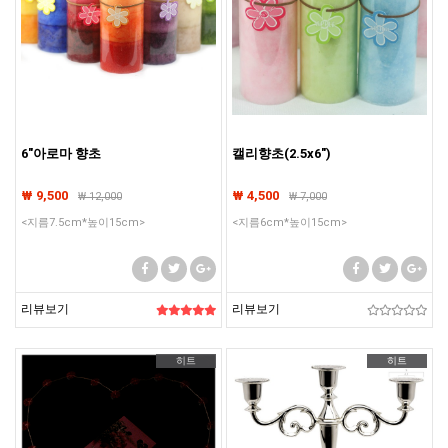
6"아로마 향초
캘리향초(2.5x6")
₩ 9,500
₩ 4,500
₩
12,000
₩
7,000
<지름7.5cm*높이15cm>
<지름6cm*높이15cm>
리뷰보기
리뷰보기
히트
히트