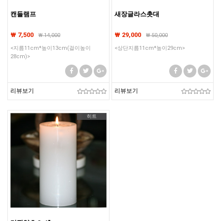
캔들램프
새장글라스촛대
₩ 7,500
₩ 29,000
₩
14,000
₩
50,000
<지름11cm*높이13cm(걸이높이
<상단지름11cm*높이29cm>
28cm)>
리뷰보기
리뷰보기
히트