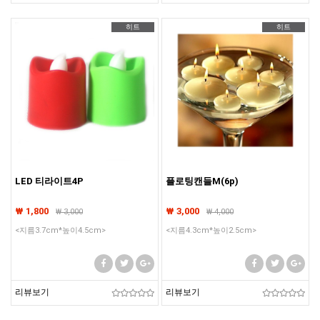
히트
히트
LED 티라이트4P
플로팅캔들M(6p)
₩ 1,800
₩ 3,000
₩
3,000
₩
4,000
<지름3.7cm*높이4.5cm>
<지름4.3cm*높이2.5cm>
리뷰보기
리뷰보기