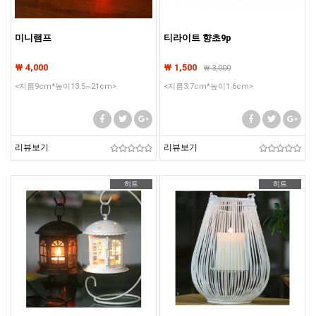
미니램프
티라이트 향초9p
₩ 4,000
₩ 1,500
₩
3,000
<지름9cm*높이13.5~21cm>
<지름3.7cm*높이1.6cm>
리뷰보기
리뷰보기
히트
히트