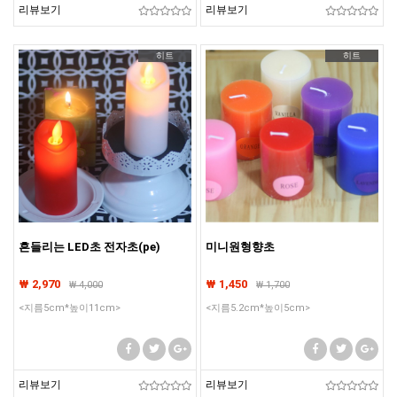
리뷰보기
리뷰보기
히트
히트
흔들리는 LED초 전자초(pe)
미니원형향초
₩ 2,970
₩ 1,450
₩
4,000
₩
1,700
<지름5cm*높이11cm>
<지름5.2cm*높이5cm>
리뷰보기
리뷰보기