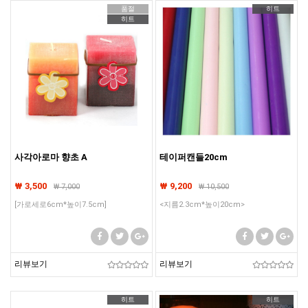
품절
히트
히트
사각아로마 향초 A
테이퍼캔들20cm
₩ 3,500
₩ 9,200
₩
7,000
₩
10,500
[가로세로6cm*높이7.5cm]
<지름2.3cm*높이20cm>
리뷰보기
리뷰보기
히트
히트