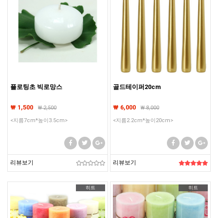
플로팅초 빅로망스
골드테이퍼20cm
₩ 1,500
₩ 6,000
₩
2,500
₩
8,000
<지름7cm*높이3.5cm>
<지름2.2cm*높이20cm>
리뷰보기
리뷰보기
히트
히트