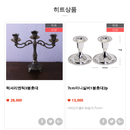
히트상품
히트
히트
신상
신상
럭셔리엔틱3봉촛대
7cm미니실버1봉촛대2p
₩ 28,000
₩ 13,000
<하단지름6.5x높이7cm>