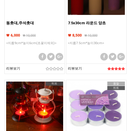
동촛대,주석촛대
7.5x30cm 라운드 양초
₩ 6,000
₩ 8,500
₩
10,000
₩
10,000
<지름9cm*높이6cm(초꽃이제외)>
<지름7.5cm*높이30cm>
리뷰보기
리뷰보기
히트
품절
히트