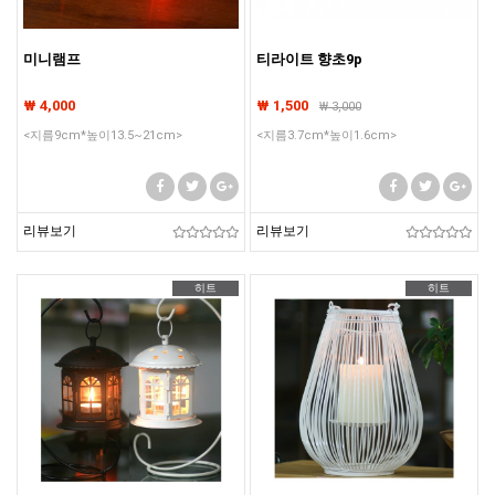
미니램프
티라이트 향초9p
₩ 4,000
₩ 1,500
₩
3,000
<지름9cm*높이13.5~21cm>
<지름3.7cm*높이1.6cm>
리뷰보기
리뷰보기
히트
히트