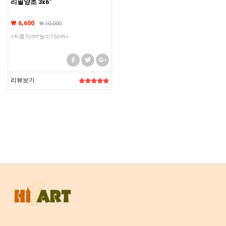
리필양초 3x6"
₩ 6,600
₩
10,000
<지름7cm*높이15cm>
리뷰보기