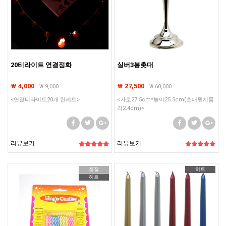
20티라이트 연결점화
실버3봉촛대
₩ 4,000
₩ 27,500
₩
9,000
₩
60,000
<연결티라이트20개 한세트>
<가로27.5cm*높이25.5cm(촛대윗지름
각2.4cm)>
리뷰보기
리뷰보기
품절
히트
히트