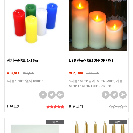
원기둥양초 6x15cm
LED캔들양초(ON/OFF형)
₩ 3,500
₩ 5,000
₩
4,000
₩
25,000
<지름6.2cm*높이15cm>
<지름7.5cm*높이15cm/23cm, 지름
8cm*12.5cm/17cm/23cm>
리뷰보기
리뷰보기
히트
히트