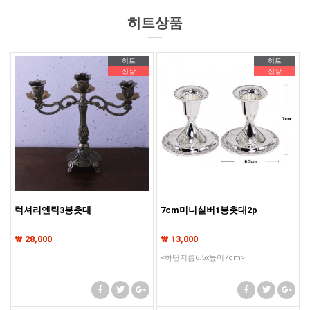
히트상품
기존회원님은 pc나 모바일에서 이전아이디로 로그인하시면됩니다
기존회원님은 pc나 모바일에서 이전아이디로 로그인하시면됩니다
히트
히트
신상
신상
럭셔리엔틱3봉촛대
7cm미니실버1봉촛대2p
₩ 28,000
₩ 13,000
<하단지름6.5x높이7cm>