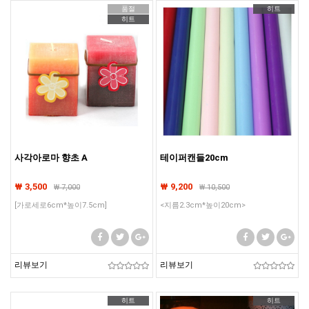
품절
히트
히트
사각아로마 향초 A
테이퍼캔들20cm
₩ 3,500
₩ 9,200
₩
7,000
₩
10,500
[가로세로6cm*높이7.5cm]
<지름2.3cm*높이20cm>
리뷰보기
리뷰보기
히트
히트