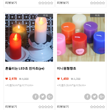
리뷰보기
리뷰보기
히트
히트
흔들리는 LED초 전자초(pe)
미니원형향초
₩ 2,970
₩ 1,450
₩
4,000
₩
1,700
<지름5cm*높이11cm>
<지름5.2cm*높이5cm>
리뷰보기
리뷰보기