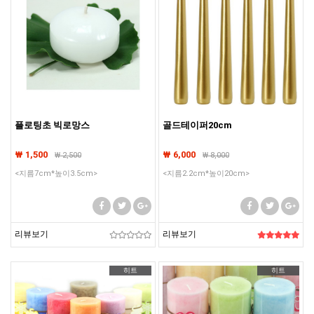
플로팅초 빅로망스
골드테이퍼20cm
₩ 1,500
₩ 6,000
₩
2,500
₩
8,000
<지름7cm*높이3.5cm>
<지름2.2cm*높이20cm>
리뷰보기
리뷰보기
히트
히트