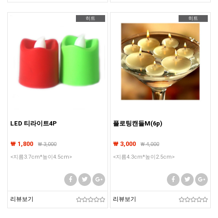
히트
히트
LED 티라이트4P
플로팅캔들M(6p)
₩ 1,800
₩ 3,000
₩
3,000
₩
4,000
<지름3.7cm*높이4.5cm>
<지름4.3cm*높이2.5cm>
리뷰보기
리뷰보기