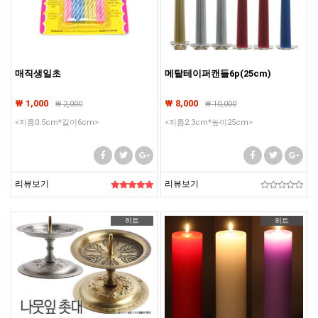
매직생일초
메탈테이퍼캔들6p(25cm)
₩ 1,000
₩ 8,000
₩
2,000
₩
10,000
<지름0.5cm*길이6cm>
<지름2.3cm*높이25cm>
리뷰보기
리뷰보기
히트
히트