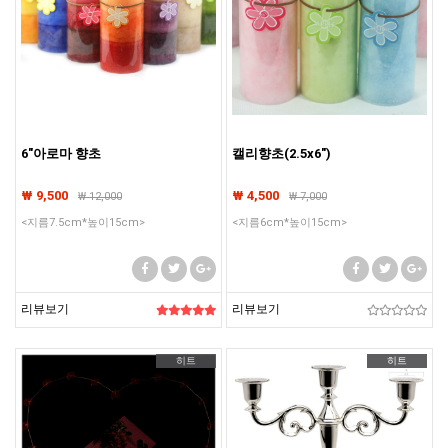
6"아로마 향초
캘리향초(2.5x6")
₩ 9,500
₩ 4,500
₩
12,000
₩
7,000
<지름7.5cm*높이15cm>
<지름6cm*높이15cm>
리뷰보기
리뷰보기
히트
히트