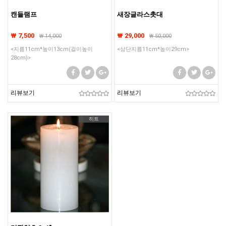
캔들램프
새장글라스촛대
₩ 7,500
₩ 29,000
₩
14,000
₩
50,000
<지름11cm*높이13cm(걸이높이
<상단지름11cm*높이29cm>
28cm)>
리뷰보기
리뷰보기
히트