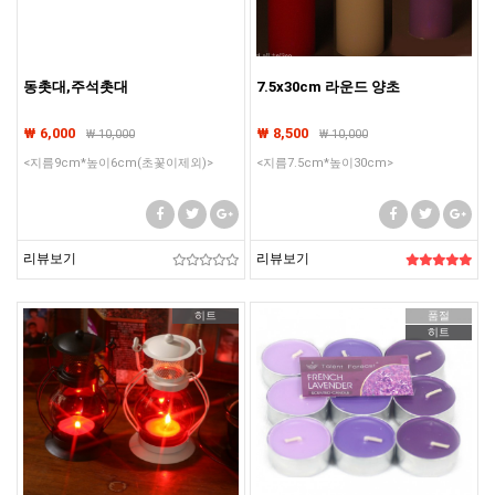
동촛대,주석촛대
7.5x30cm 라운드 양초
₩ 6,000
₩ 8,500
₩
10,000
₩
10,000
<지름9cm*높이6cm(초꽃이제외)>
<지름7.5cm*높이30cm>
리뷰보기
리뷰보기
히트
품절
히트