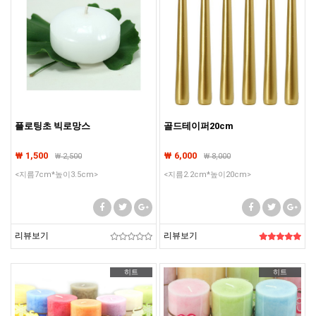
플로팅초 빅로망스
골드테이퍼20cm
₩ 1,500
₩ 6,000
₩
2,500
₩
8,000
<지름7cm*높이3.5cm>
<지름2.2cm*높이20cm>
리뷰보기
리뷰보기
히트
히트