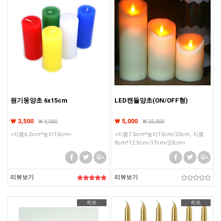
원기둥양초 6x15cm
LED캔들양초(ON/OFF형)
₩ 3,500
₩ 5,000
₩
4,000
₩
25,000
<지름6.2cm*높이15cm>
<지름7.5cm*높이15cm/23cm, 지름
8cm*12.5cm/17cm/23cm>
리뷰보기
리뷰보기
히트
히트