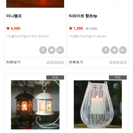
미니램프
티라이트 향초9p
₩ 4,000
₩ 1,500
₩
3,000
<지름9cm*높이13.5~21cm>
<지름3.7cm*높이1.6cm>
리뷰보기
리뷰보기
히트
히트