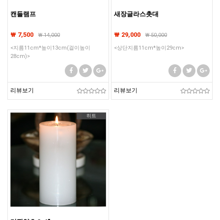
캔들램프
새장글라스촛대
₩ 7,500
₩ 29,000
₩
14,000
₩
50,000
<지름11cm*높이13cm(걸이높이
<상단지름11cm*높이29cm>
28cm)>
리뷰보기
리뷰보기
히트