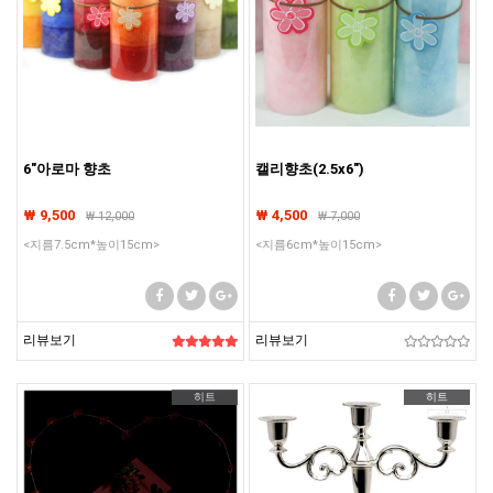
6"아로마 향초
캘리향초(2.5x6")
₩ 9,500
₩ 4,500
₩
12,000
₩
7,000
<지름7.5cm*높이15cm>
<지름6cm*높이15cm>
리뷰보기
리뷰보기
히트
히트