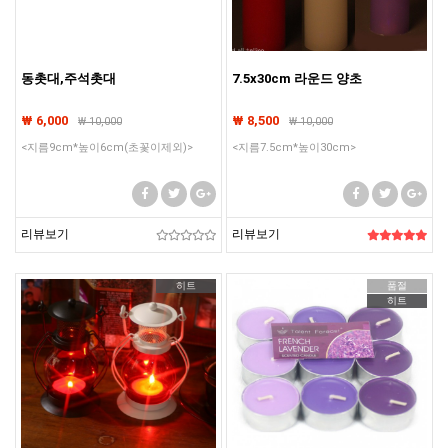
동촛대,주석촛대
7.5x30cm 라운드 양초
₩ 6,000
₩ 8,500
₩
10,000
₩
10,000
<지름9cm*높이6cm(초꽃이제외)>
<지름7.5cm*높이30cm>
리뷰보기
리뷰보기
히트
품절
히트