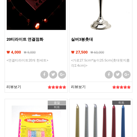
20티라이트 연결점화
실버3봉촛대
₩ 4,000
₩ 27,500
₩
9,000
₩
60,000
<연결티라이트20개 한세트>
<가로27.5cm*높이25.5cm(촛대윗지름
각2.4cm)>
리뷰보기
리뷰보기
품절
히트
히트