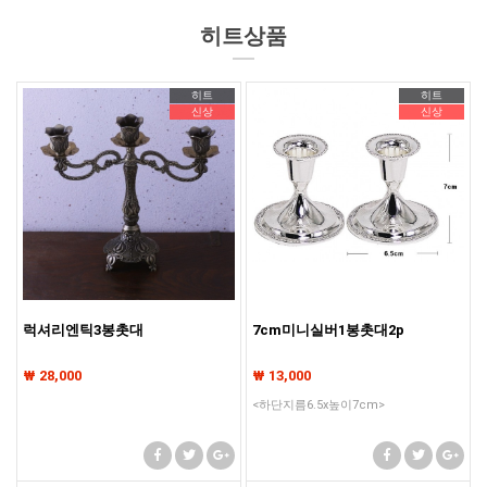
히트상품
히트
히트
신상
신상
럭셔리엔틱3봉촛대
7cm미니실버1봉촛대2p
₩ 28,000
₩ 13,000
<하단지름6.5x높이7cm>