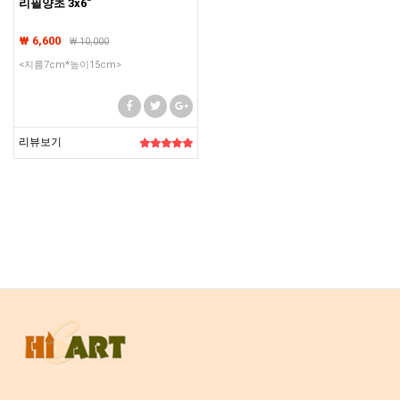
리필양초 3x6"
₩ 6,600
₩
10,000
<지름7cm*높이15cm>
리뷰보기