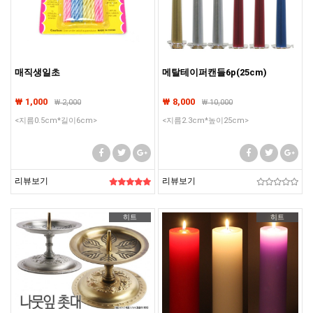
매직생일초
메탈테이퍼캔들6p(25cm)
₩ 1,000
₩ 8,000
₩
2,000
₩
10,000
<지름0.5cm*길이6cm>
<지름2.3cm*높이25cm>
리뷰보기
리뷰보기
히트
히트