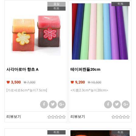
품절
히트
히트
사각아로마 향초 A
테이퍼캔들20cm
₩ 3,500
₩ 9,200
₩
7,000
₩
10,500
[가로세로6cm*높이7.5cm]
<지름2.3cm*높이20cm>
리뷰보기
리뷰보기
히트
히트