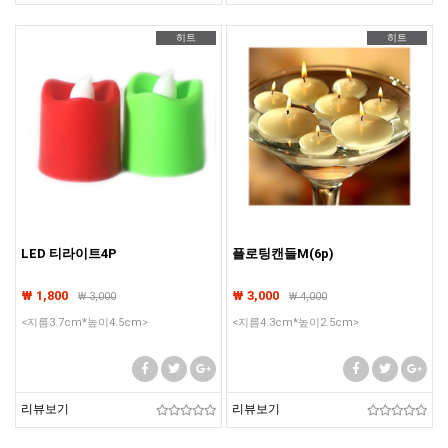
히트
히트
LED 티라이트4P
플로팅캔들M(6p)
₩ 1,800
₩ 3,000
₩
3,000
₩
4,000
<지름3.7cm*높이4.5cm>
<지름4.3cm*높이2.5cm>
리뷰보기
리뷰보기