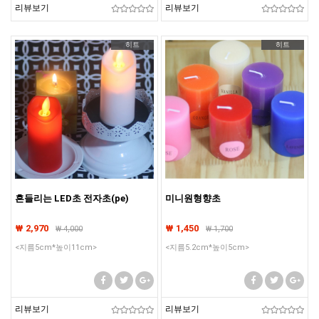
리뷰보기
리뷰보기
히트
히트
흔들리는 LED초 전자초(pe)
미니원형향초
₩ 2,970
₩ 1,450
₩
4,000
₩
1,700
<지름5cm*높이11cm>
<지름5.2cm*높이5cm>
리뷰보기
리뷰보기